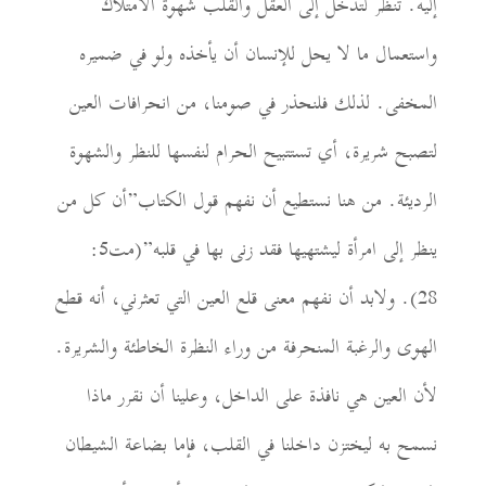
إليه. تنظر لتدخل إلى العقل والقلب شهوة ا
لا
متلاك
واستعمال ما لا يحل للإنسان أن يأخذه ولو في ضمي
ره
المخفى. لذلك فلنحذر في صومنا، من انحرافات العين
لتصبح شريرة، أي تست
تبيح
الحرام لنفسها للنظر والشهوة
الرديئة. من هنا نستطيع أن نفهم قول الكتاب”أن كل من
ينظر إلى امرأة ليشتهيها فقد زنى بها في قلبه”(مت5:
28). ولابد أن نفهم معنى قلع العين التي تعثرني، أنه قطع
ال
ه
وى
والرغبة
المنحرف
ة
من وراء النظرة الخاطئة والشريرة.
لأن العين هي نافذة على الداخل
، وعلينا أن نقرر ماذا
نسمح به ليختزن داخلنا في القلب، فإما بضاعة الشيطان