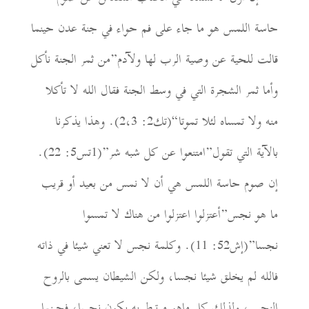
حاسة اللمس
هو ما جاء على فم حواء في جنة عدن حينما
قالت للحية عن وصية الرب لها ول
آ
دم”من ثمر الجنة نأكل
وأما ثمر الشجرة التي في وسط الجنة فقال الله لا تأكلا
منه ولا تمساه لئلا تموتا
“(تك2: 2،3)
. وهذا يذكرنا
بالآية التي تقول”امتنعوا عن كل شبه شر”(1تس5: 22).
إن صوم حاسة اللمس هي أن لا نمس من بعيد أو قريب
ما هو نجس”أعتزلوا اعتزلوا من هناك لا تمسوا
نجسا”(إش52: 11). وكلمة نجس لا تعني شيئا
في ذاته
فالله لم يخلق شيئا نجسا، ولكن الشيطان يسمى بالروح
النجس، ولذلك كل ماهو مرتبط به يكون نجسا
،
فحينما