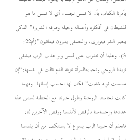
يأمرنا الكتاب بأن لا نمس نجسا، أي لا نمس ما هو
للشيطان في أفكاره وأعماله وحيله وطرقه ا
الشريرة
” الذكي
يبصر الشر فيتوارى، والحمقى يعبرون فيعاقبون”(أم22:
3). وعلينا أن نتدرب على لمس ولو هدب الرب فيشفى
نزيفنا الروحي ونحي
ا،
فالمرأة نازفة الدم قالت في نفسها:
“
إن
مسست ثوبه شفيت” فكان لها بحسب إيمانها. ومهما
كانت نجاستنا الروحية وطول خبرتنا مع الخطية
لسنين هذا
عددها
وإحساسنا
بال
رفض
ل
أنفسنا ورفض الآخرين
لنا
،
فانعلم أن
حبيبنا الرب يسوع لا يستنكف من أن ي
ل
مسنا