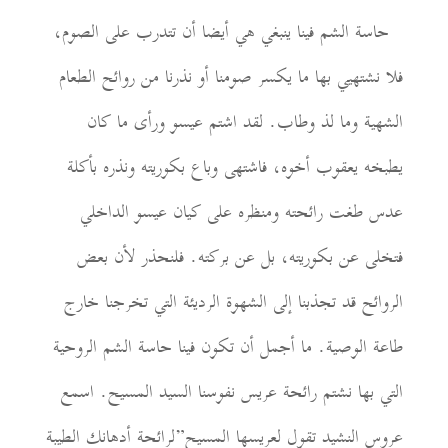
حاسة الشم فينا ينبغي هي أيضا أن تتدرب على الصوم،
فلا نشتهيي بها ما يكسر صومنا أو نذرنا من روائح الطعام
الشهية وما لذ وطاب. لقد اشتم عيسو ورأى ما كان
يطبخه يعقوب أخوه، فاشتهى وباع بكوريته ونذره بأكلة
عدس طغت رائحته ومنظره على كيان عيسو الداخلي
فتخلى عن بكوريته، بل عن بركته. فلنحذر لأن بعض
الروائح قد تجذبنا إلى ا
ل
شهوة الرديئة التي تخرجنا خارج
طاعة الوصية. ما أجمل أن تكون فينا حاسة الشم الروحية
التي بها نشتم رائحة عريس نفوسنا السيد المسيح. اسمع
ع
ر
وس النشيد تقول
لعريسها المسيح”لرائحة أدهانك الطيبة