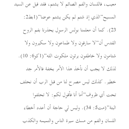
معيب، فا
ل
لسان والفم الصائم لا يشتم، فقد قيل
ع
ن السيد
المسيح”
الذي إذ شتم لم يكن يشتم عوضا”(1بط2:
23). كما
أن معلمنا بولس الرسول يحذرنا بفم الروح
القدس أن”ل
ا
سارقون ولا طماعون ولا سكيرون ولا
شتامون ولا خاطفون يرثون ملكوت الله”(1كو6: 10).
لذلك لا يجب أن نأخذ هذا الأمر بخفة فالأمر جد
خطير. كذلك ليس مصرح لنا من قبل الرب أن نحلف
تحت أي ظروف”
أما أنا فأقول لكم: لا تحلفوا
البتة”(مت5: 34). وليس لي حاجة أن أعدد أخطاء
اللسان والفم من مسك سيرة الناس والنميمه والكذب