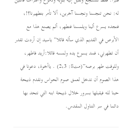
فنبرأ. فقط لنتشجع ونقبل إليه بتوبة ودموع واعتراف قا
ئ
ل
ي
ن
له
:
نحن تنجسنا ونجسنا
آخرين،
ألا تأمر بتط
ه
يرنا؟!،
فنجده يسرع ألينا ويلمسنا فنط
ه
ر
، ألم يصنع هذا
مع
الأبرص في القديم الذي سأله قائلا” ياسيد إن أردت تقدر
أن تطهرني، فمد يسوع يده ولمسه قائلا:أريد فاطهر،
وللوقت طهر برص
ه”(مت8: 2،3) . ياأخوة،
دعونا في
هذا الصوم أن ندخل لعمق صوم الحواس ونقدم ذب
ي
حة
حبنا لله فيقبلها بسرور خلال ذبيحة ابنه التي نتحد بها
دائما
في سر
التناول
المقدس.