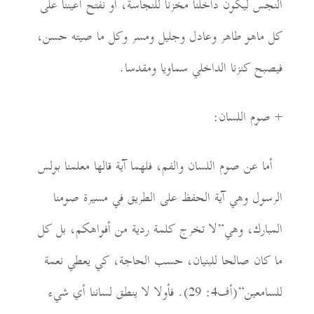
النجس ليكون داخلنا مخزنا للنجاسة، أو نفتح أعيننا على
كل ماهو طاهر وعادل وجليل ومسر وكل ما صيته حسن،
فيصبح كنزنا الداخلي سماويا ومقدسا.
+
صوم اللسان:
أما عن صوم اللسان
والفم، فلهما آية قالها مع
ل
منا بولس
الرسول وهي آية الحفظ على الطر
ي
ق في مسيرة صومنا
المبارك، وهي”لا تخرج كلمة ردية من أفواهكم، بل كل
ما كان صالحا للبنيان، حسب الحاجة، كي يعط
ي
نعمة
للسامعين”(أف4: 29)
. فأولا لا ينطق لسانن
ا
أي شيء