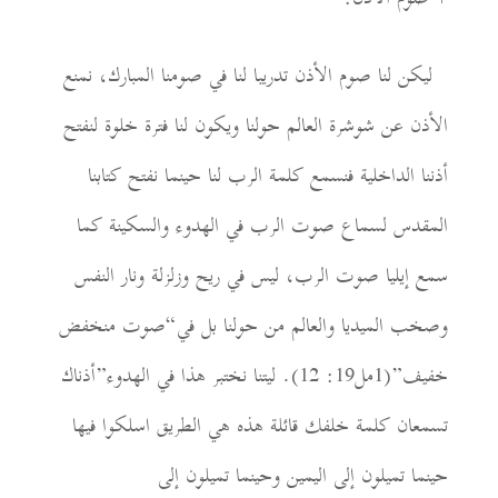
ليكن لنا صوم الأذن تدريبا لنا في صومنا المبارك، نمنع
الأذن عن شوشرة العالم حولنا ويكون لنا فترة خلوة لنفتح
أذننا الداخلية
ف
نسم
ع
كلمة الرب لنا حينما نفتح كتابنا
المقدس ل
سماع
صوت الرب في الهدوء والسكينة كما
سمع إيليا صوت الرب
، ليس في ريح وزلزلة ونار النفس
وصخب الميديا والعالم من حولنا بل في
“
صوت منخفض
خفيف”(1مل19: 12). ليتنا نختبر هذا في الهدوء”أذناك
تسمعان كلمة خلفك قائلة هذه هي الطريق اسلكوا فيها
حينما تميلون إلى اليمين وحينما
تميلون إلى