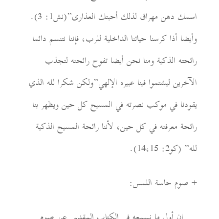
اسمك دهن مهراق لذلك أحبتك العذارى”(نش1: 3).
وأيضا أذا كرسنا حياتنا الداخلية للرب،
فإننا نتنسم
دائما
رائحته الذكية ومنا نحن أيضا تفوح رائحته لتجذب
الآخرين ليشت
م
وا فينا عبيره الإلهي”ولكن شكرا لله الذي
يقودنا في موكب نصرته في المسيح كل حين ويظهر بنا
رائحة معرفته في كل حين،
لأننا رائحة المسيح الذكية
لله” (
كو2: 14،15)
.
+
صوم حاسة اللمس:
إن أول ما نسمعه في ال
ك
تاب المقدس عن صوم