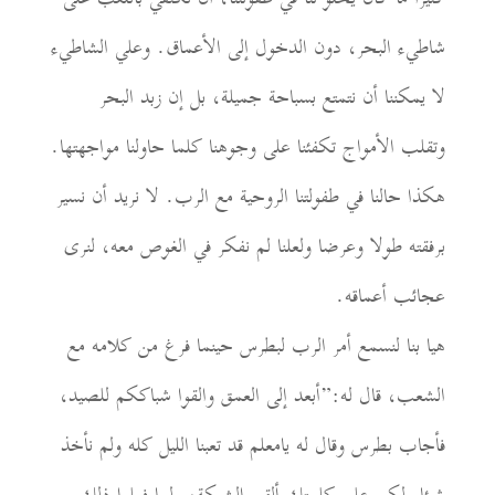
شاطيء البحر، دون الدخول إلى الأعماق. وعلي الشاطيء
لا يمكننا أن نتمتع بسباحة جميلة، بل إن زبد البحر
وتقلب الأمواج تكفئنا على وجوهنا كلما حاولنا مواجهتها.
هكذا حالنا في طفولتنا الروحية مع الرب. لا نريد أن نسير
برفقته طولا وعرضا ولعلنا لم نفكر في الغوص معه، لنرى
عجائب أعماقه.
هيا بنا لنسمع أمر الرب لبطرس حينما فرغ من كلامه مع
الشعب، قال له:”أبعد إلى العمق والقوا شباككم للصيد،
فأجاب بطرس وقال له يامعلم قد تعبنا الليل كله ولم نأخذ
شيئا ولكن على كلمتك ألقي الشبكة، ولما فعلوا ذلك