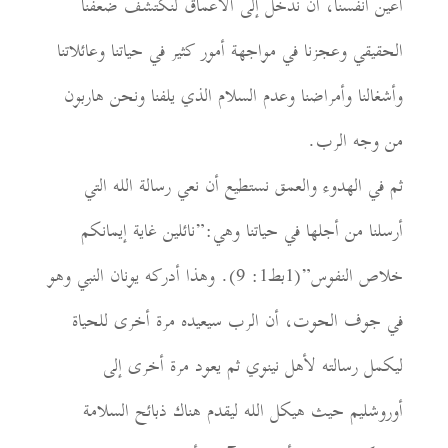
أعين أنفسنا، أن ندخل إلى الأعماق لنكتشف ضعفنا
الحقيقي وعجزنا في مواجهة أمور كثير في حياتنا وعائلاتنا
وأشغالنا وأمراضنا وعدم السلام الذي يلفنا ونحن هاربون
من وجه الرب.
ثم في الهدوء والعمق نستطيع أن نعي رسالة الله التي
أرسلنا من أجلها في حياتنا وهي:”نائلين غاية إيمانكم
خلاص النفوس”(1بط1: 9). وهذا أدركه يونان النبي وهو
في جوف الحوت، أن الرب سيعيده مرة أخرى للحياة
ليكمل رسالته لأهل نينوي ثم يعود مرة أخرى إلى
أوروشليم حيث هيكل الله ليقدم هناك ذبائح السلامة