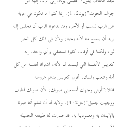
نجد الكتاب يقول:”فصلى يونان إلى الرب إلهه من
جوف الحوت”(يون2: 1). إننا كثيرا ما نكون في غربة
عن الرب لسبب أو لآخر، وقد يدعونا الرب أن نجلس إليه
يريد أن يسمع منا لأنه يحبنا، ولأن في ذلك كل الخير
لن، ولكننا في أوقات كثيرة نستعفي برأي واحد. إنه
كعريس لأنفسنا التي ليست لنا لأنه، اشترانا لنفسه من كل
أمة وشعب ولسان، أقول كعريس يدعو عروسه
قائلا:”أريني وجهك أسمعيني صوتك، لأن صوتك لطيف
ووجهك جميل”(نش2: 4). ولابد لنا أن نعلم أننا صرنا
بالإيمان به ومعمودينا به، قد صارت لنا طبيعته الجميلة