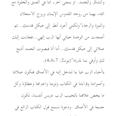
والشكر والحمد. أو بمعنى آخر، أننا في العمق والخلوة مع
الله، يهبنا من روحه القدوس الإيمان وروح الاستعلان
والنبوة والرجاء”ولكنني أعود أنظر إلى هيكل قدسك…ثم
أصعدت من الوهدة حياتي أيها الرب إلهي…فجاءت إليك
صلاتي إلى هيكل قدسك…أما أنا فبصوت الحمد أذبح
لك وأوفي بما نذرته”(يون2: 4،6،7).
ياأحباء الرب هيا بنا لندخل إليه في الأعماق فتكون صلاتنا
وأصوامنا وقراءتنا في الكتاب وتوبتنا واعترافنا وعطاؤنا وكل
ما يخص علاقتنا بالحبيب الرب عريس أنفسنا، تكون
جميعا في الأعماق. ودعونا نسمع قول الكتاب الرائع في