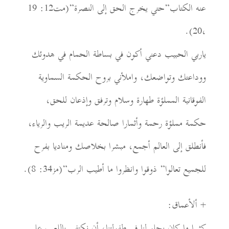
عنه الكتاب”حتي يخرج الحق إلى النصرة”(مت12: 19
،20).
ياربي الحبيب دعني أكون في بساطة الحمام في هدوئك
ووداعتك وتواضعك، واملأني بروح الحكمة السماوية
الفوقانية المملؤة طهارة وسلام وترفق وإذعان للحق،
حكمة مملؤة رحمة وأثمارا صالحة عديمة الريب والرياء،
فأنطلق إلى العالم أجمع، مبشرا بخلاصك ومناديا بفرح
للجميع تعالوا” ذوقوا وانظروا ما أطيب الرب”(مز34: 8).
+ ألأعماق:
كثيرا ما كان يحلو لنا في طفولتنا، أن نكتفي باللعب على