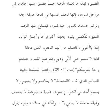
الضيق، فهذا ما تعمله الحية حينما يضيق عليها جلدها في
مراحل نموها، فإنها تحشر نفسها في فتحة ضيقة جدا
وترغم جسدها للمرور منها قسرا، فينسلخ عنها الجلد
العتيق، لتكتسي بغيره جديدا أكثر براحا وأجمل الوانا.
إذن ياأخوتي، فلنتعلم من الهنا الحنون الذي دعانا
قائلا:”تعلموا مني لآني وديع ومتواضع القلب، فتجدوا
راحة لنفوسكم”(مت11: 29). ولننظر لمعلمنا والهنا
الصالح الذي كان كالحمامة”لا يخاصم ولا يصيح ولا
يسمع أحد في الشوارع صوته. قصبة مرضوضة لا يقصف
وفتيلة مدخنة لا يطفيء”… ولكنه في حكمته وقوته يقول