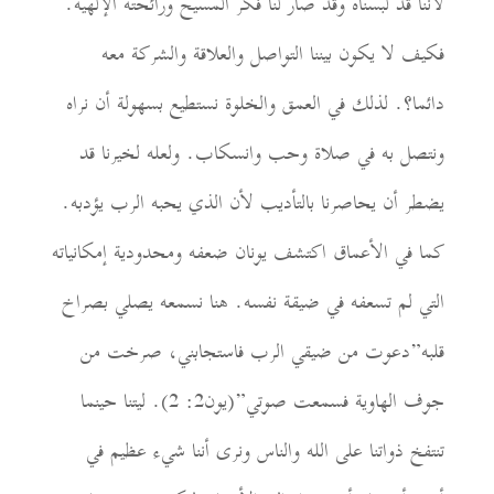
لأننا قد لبسناه وقد صار لنا فكر المسيح ورائحته الإلهية.
فكيف لا يكون بيننا التواصل والعلاقة والشركة معه
دائما؟. لذلك في العمق والخلوة نستطيع بسهولة أن نراه
ونتصل به في صلاة وحب وانسكاب. ولعله لخيرنا قد
يضطر أن يحاصرنا بالتأديب لأن الذي يحبه الرب يؤدبه.
كما في الأعماق اكتشف يونان ضعفه ومحدودية إمكانياته
التي لم تسعفه في ضيقة نفسه. هنا نسمعه يصلي بصراخ
قلبه”دعوت من ضيقي الرب فاستجابني، صرخت من
جوف الهاوية فسمعت صوتي”(يون2: 2). ليتنا حينما
تنتفخ ذواتنا على الله والناس ونرى أننا شيء عظيم في