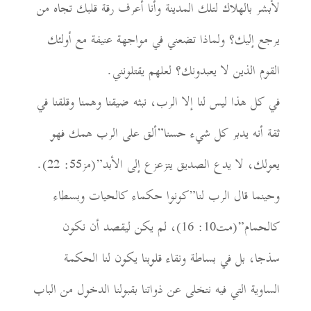
لأبشر بالهلاك لتلك المدينة وأنا أعرف رقة قلبك تجاه من
يرجع إليك؟ ولماذا تضعني في مواجهة عنيفة مع أولئك
القوم الذين لا يعبدونك؟ لعلهم يقتلونني.
في كل هذا ليس لنا إلا الرب، نبثه ضيقنا وهمنا وقلقنا في
ثقة أنه يدبر كل شيء حسنا”ألق على الرب همك فهو
يعولك، لا يدع الصديق يتزعزع إلى الأبد”(مز55: 22).
وحينما قال الرب لنا”كونوا حكماء كالحيات وبسطاء
كالحمام”(مت10: 16)، لم يكن ليقصد أن نكون
سذجا، بل في بساطة ونقاء قلوبنا يكون لنا الحكمة
الساوية التي فيه نتخلى عن ذواتنا بقبولنا الدخول من الباب