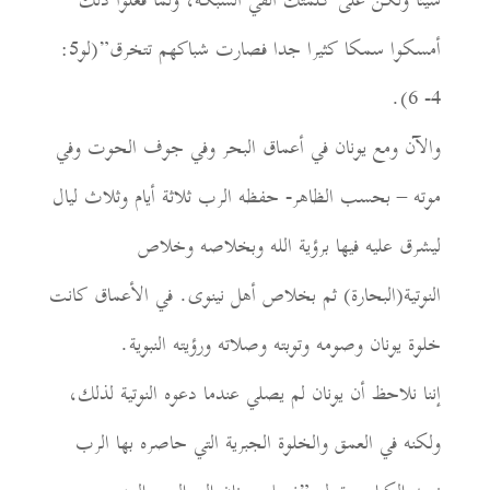
أمسكوا سمكا كثيرا جدا فصارت شباكهم تتخرق”(لو5:
4- 6).
والآن ومع يونان في أعماق البحر وفي جوف الحوت وفي
موته – بحسب الظاهر- حفظه الرب ثلاثة أيام وثلاث ليال
ليشرق عليه فيها برؤية الله وبخلاصه وخلاص
النوتية(البحارة) ثم بخلاص أهل نينوى. في الأعماق كانت
خلوة يونان وصومه وتوبته وصلاته ورؤيته النبوية.
إننا نلاحظ أن يونان لم يصلي عندما دعوه النوتية لذلك،
ولكنه في العمق والخلوة الجبرية التي حاصره بها الرب