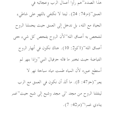
هذا الصدد”هم رأوا أعمال الرب وعجائبه في
العمق”(مز74: 24). ليتنا لا نكتفي باللهو على شاطيء
الحياة مع الله، بل ندخل إلى العمق حيث يحملنا الروح
لنفحص به أعماق الله”لأن الروح يفحص كل شيء حتى
أعماق الله”(1كو2: 10). هناك نكون في أنهار الروح
الفياضة حيث نختبر ما قاله حزقيال النبي”وإذا بنهر لم
أستطع عبوره لأن المياه طمت مياه سباحة نهر لا
يعبر”(حز47: 5). ما ألذ أن نكون في العمق مع الرب
لينقلنا الروح من مجد ‘لى مجد وشبع إلى شبع حيث”غمر
ينادي غمرا”(مز42: 7).