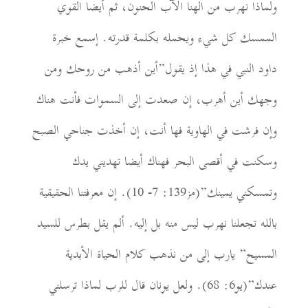
ولماذا نهرب من الهنا الآب الحنون، ثم أيضا القوي
الممسك كل شيء ويحمله بكلمة قدرته. إسمع خبرة
داود النبي في هذا إذ يقول”أين أذهب من روحك ومن
وجهك أين أهرب، إن صعدت إلى السموات فأنت هناك
وإن فرشت في الهاوية فها أنت، إن أخذت جناحي الصبح
وسكنت في أقصى البحر فهناك أيضا تهديني يدك
وتمسكني يمينك”(مز139: 7- 10). إن معرفتنا الحقيقية
بالله تجعلنا نهرب ليس منه بل إليه. ألم يقل بطرس للسيد
المسيح” يارب إلى من نذهب كلام الحياة الأبدية
عندك”(يو6: 68). ولعل يونان قال للرب لماذا ترسلني