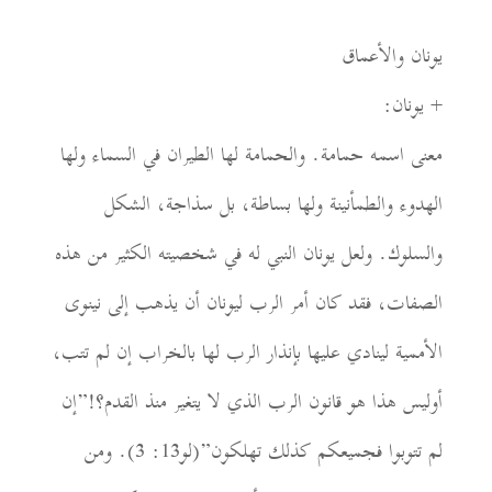
يونان والأعماق
+ يونان:
معنى اسمه حمامة. والحمامة لها الطيران في السماء ولها
الهدوء والطمأنينة ولها بساطة، بل سذاجة، الشكل
والسلوك. ولعل يونان النبي له في شخصيته الكثير من هذه
الصفات، فقد كان أمر الرب ليونان أن يذهب إلى نينوى
الأممية لينادي عليها بإنذار الرب لها بالخراب إن لم تتب،
أوليس هذا هو قانون الرب الذي لا يتغير منذ القدم؟!”إن
لم تتوبوا فجميعكم كذلك تهلكون”(لو13: 3). ومن