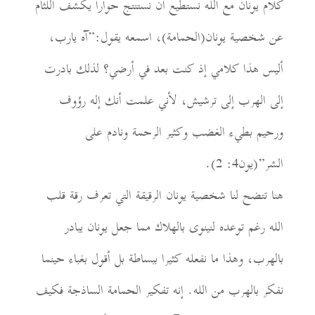
كلام يونان مع الله نستطيع أن نستنتج حوارا يكشف اللثام
عن شخصية يونان(الحمامة)، اسمعه يقول:”آه يارب،
أليس هذا كلامي إذ كنت بعد في أرضي؟ لذلك بادرت
إلى الهرب إلى ترشيش، لأني علمت أنك إله رؤوف
ورحيم بطيء الغضب وكثير الرحمة ونادم على
الشر”(يون4: 2).
هنا تتضح لنا شخصية يونان الرقيقة التي تعرف رقة قلب
الله رغم توعده لنينوى بالهلاك مما جعل يونان يبادر
بالهرب، وهذا ما نفعله كثيرا ببساطة بل أقول بغباء حينما
نفكر بالهرب من الله. إنه تفكير الحمامة الساذجة فكيف